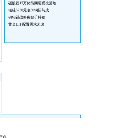
·
碳酸锂15万储能回暖税改落地
·
锰硅5750元涨50钢招与成
·
钨钼锑战略稀缺价持稳
·
黄金ETF配置需求未改
测平台