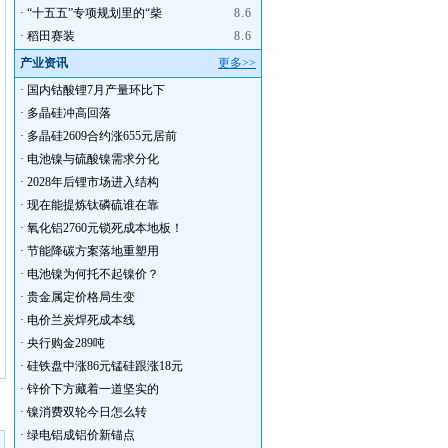
·
“十五五”专项规划里的“柴
8.6
·
稻田赛装
8.6
产业资讯
更多>>
·
国内钴酸锂7月产量环比下
·
多晶硅冲高回落
·
多晶硅2609合约涨655元居前
·
电池镍与硫酸镍需求分化
·
2028年后锂市场进入结构
·
现在能提炼钛磷硫谁在靠
·
氧化铝2760元锁死成本地板！
·
节能降碳方案落地重塑用
·
电池镍为何托不起镍价？
·
贵金属定价格局生变
·
电价兰炭焊死成本线
·
央行购金289吨
·
硅铁盘中涨86元锰硅跟涨18元
·
锌价下方藏着一道坚实的
·
镍消费双轮今日怎么转
·
绿电铝成铝价新锚点