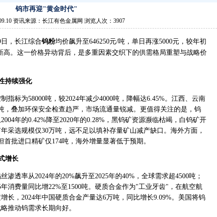
钨市再迎"黄金时代"
.09.10 资讯来源：长江有色金属网 浏览人次：3907
月9日，长江综合
钨粉
均价飙升至​​646250元/吨​​，单日再涨​​5000元​​，较年初
涨幅，创历史新高。这一价格异动背后，是多重因素交织下的供需格局重塑与战略价
性持续强化
指标为58000吨，较2024年减少4000吨，降幅达6.45%。江西、云南
00吨，叠加环保安全检查趋严，市场流通量锐减。更值得关注的是，钨
04年的0.42%降至2020年的0.28%，黑钨矿资源濒临枯竭，白钨矿开
年采选规模仅30万吨，远不足以填补存量矿山减产缺口。海外方面，
，但首批进口精矿仅174吨，海外增量显著低于预期。
式增长
透率从2024年的20%飙升至2025年的40%，全球需求超4500吨；
年消费量同比增22%至1500吨。硬质合金作为"工业牙齿"，在航空航
长，2024年中国硬质合金产量达6万吨，同比增长9.09%。美国将钨
战略推动钨需求长期向好。