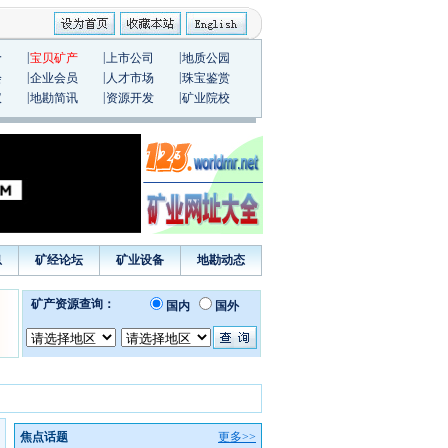
|
|
|
价
宝贝矿产
上市公司
地质公园
|
|
|
会
企业会员
人才市场
珠宝鉴赏
|
|
|
议
地勘简讯
资源开发
矿业院校
息
矿经论坛
矿业设备
地勘动态
焦点话题
更多>>