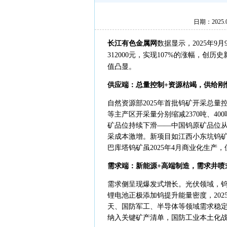
日期：2025
长江有色金属网
数据显示，2025年9
312000元，实现​​107%​​的
值凸显。
供应端：总量控制+资源枯竭，供给刚
自然资源部2025年首批钨矿开采总量控制
等主产区开采量分别缩减2370吨、4
矿品位持续下滑——中国钨原矿品位从20
采成本激增。新项目如江西小东坑钨矿
巴库塔钨矿虽2025年4月商业化生产
需求端：新能源+高端制造，需求井喷
需求侧呈现爆发式增长。光伏领域，钨丝渗
锂电池正极添加钨提升能量密度，2025
天、国防军工、半导体等领域需求稳定增
纳入关键矿产清单，国防工业本土化