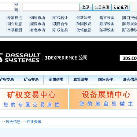
|
|
|
|
|
|
专家视点
钢铁市场
矿权转让
最新法规
选矿设备
港口报
|
|
|
|
|
|
国企动态
能源市场
项目合作
跨国投资
勘探设备
国际展
|
|
|
|
|
|
市场预测
有色市场
矿权拍卖
使馆信息
破碎设备
矿区巷
矿权交易
矿石交易
金属供求
政策法规
国际合作
展会信
>>
展会信息
>> 产业资讯