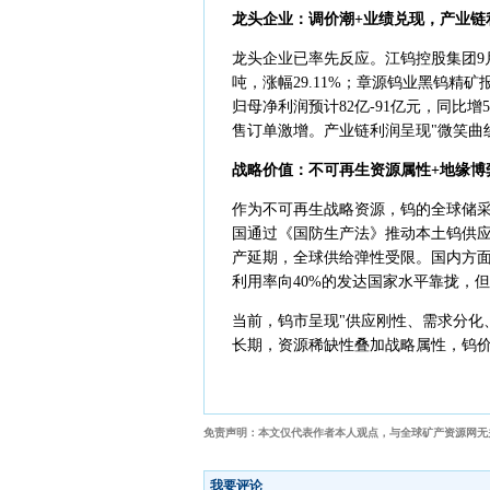
龙头企业：调价潮+业绩兑现，产业链
龙头企业已率先反应。江钨控股集团9
吨，涨幅29.11%；章源钨业黑钨精矿报
归母净利润预计82亿-91亿元，同比增51
售订单激增。产业链利润呈现"微笑曲
战略价值：不可再生资源属性+地缘博
作为不可再生战略资源，钨的全球储采比
国通过《国防生产法》推动本土钨供
产延期，全球供给弹性受限。国内方面
利用率向40%的发达国家水平靠拢，
当前，钨市呈现"供应刚性、需求分化
长期，资源稀缺性叠加战略属性，钨
免责声明：本文仅代表作者本人观点，与全球矿产资源网无