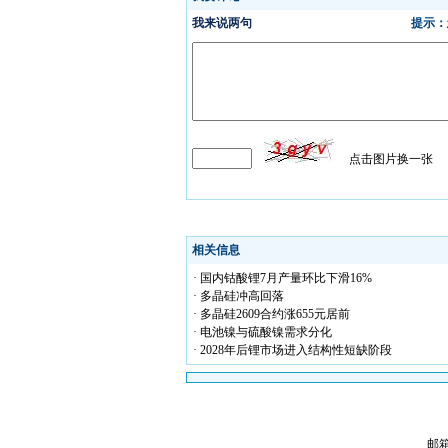
相关信息
· 国内钴酸锂7月产量环比下滑16%
· 多晶硅冲高回落
· 多晶硅2609合约涨655元居前
· 电池镍与硫酸镍需求分化
· 2028年后锂市场进入结构性短缺阶段
邮箱 