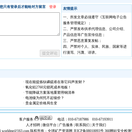
· 现在能提炼钛磷硫谁在靠它闷声发财？
· 氧化铝2760元锁死成本地板！
· 节能降碳方案落地重塑用铜清单
· 电池镍为何托不起镍价？
· 贵金属定价格局生变
客户服务:
电话：010-67187986 010-67193911
人才招聘
|
微信平台
|
广告服务
|
联系我们
|
关于我们
worldmr@163.com
版权所有：全球矿产资源网 京ICP备08010093号
360网站安全检