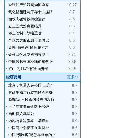
·
全球矿产资源网为国争夺
10.27
·
氧化铝领涨与库存十六连降
8.7
·
钼铁高碳铬铁持稳运行
8.6
·
史上五大炒房团结局
8.5
·
稀土管制与战略重估
8.4
·
全球六大股市总市值对比
8.3
·
金融“脑梗通”良药在何方
8.3
·
金价回落压制机构投资！
7.31
·
中国超越美国38项硬核数据
7.30
·
矿山“打非治违”全面升级
7.29
经济要闻
更多>>
·
北京：机器人在公园“上岗”
8.7
·
财政平稳运行助力经济向好
8.7
·
150亿元人民币国债在港发行
8.7
·
上半年重要黄金数据出炉
8.7
·
画船撑入花深处
8.7
·
内地与香港资本市场双向
8.6
·
中国商业创新正在重塑全
8.6
·
中国“预制房”是怎样爆单的？
8.6