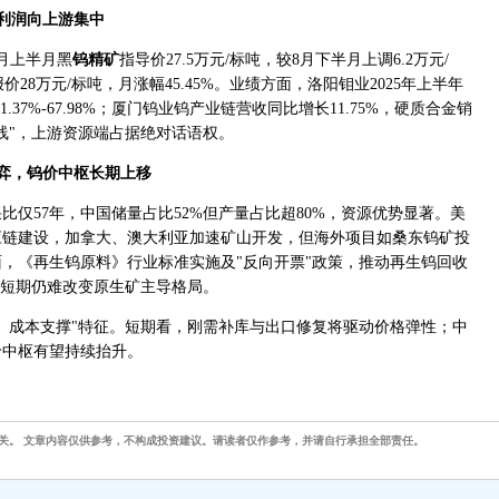
利润向上游集中
月上半月黑
钨精矿
指导价27.5万元/标吨，较8月下半月上调6.2万元/
价28万元/标吨，月涨幅45.45%。业绩方面，洛阳钼业2025年上半年
.37%-67.98%；厦门钨业钨产业链营收同比增长11.75%，硬质合金销
线"，上游资源端占据绝对话语权。
弈，钨价中枢长期上移
仅57年，中国储量占比52%但产量占比超80%，资源优势显著。美
应链建设，加拿大、澳大利亚加速矿山开发，但海外项目如桑东钨矿投
，《再生钨原料》行业标准实施及"反向开票"政策，推动再生钨回收
但短期仍难改变原生矿主导格局。
、成本支撑"特征。短期看，刚需补库与出口修复将驱动价格弹性；中
价中枢有望持续抬升。
关。 文章内容仅供参考，不构成投资建议。请读者仅作参考，并请自行承担全部责任。