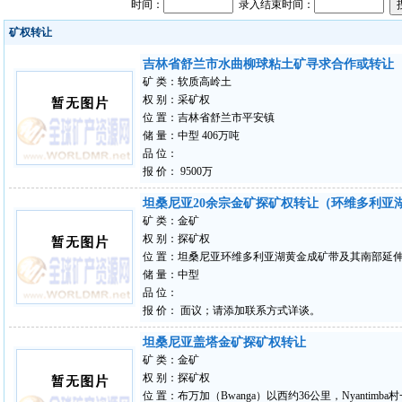
时间：
录入结束时间：
矿权转让
吉林省舒兰市水曲柳球粘土矿寻求合作或转让
矿 类：软质高岭土
权 别：采矿权
位 置：吉林省舒兰市平安镇
储 量：中型 406万吨
品 位：
报 价： 9500万
坦桑尼亚20余宗金矿探矿权转让（环维多利亚
矿 类：金矿
权 别：探矿权
位 置：坦桑尼亚环维多利亚湖黄金成矿带及其南部延伸绿岩带，
储 量：中型
品 位：
报 价： 面议；请添加联系方式详谈。
坦桑尼亚盖塔金矿探矿权转让
矿 类：金矿
权 别：探矿权
位 置：布万加（Bwanga）以西约36公里，Nyantimba