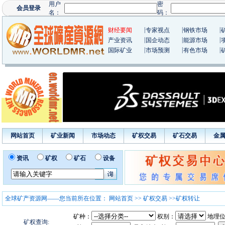
|
|
|
财经要闻
专家视点
钢铁市场
|
|
|
产业资讯
国企动态
能源市场
|
|
|
国际矿业
市场预测
有色市场
网站首页
矿业新闻
市场动态
矿权交易
矿石交易
金
资讯
矿权
矿石
设备
全球矿产资源网——您当前所在位置：
网站首页
>>
矿权交易
>>
矿权转让
矿种：
权别：
地理位
矿权查询: