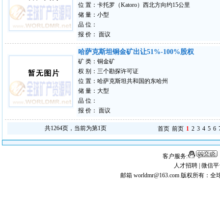
位 置：卡托罗（Katoro）西北方向约15公里
储 量：小型
品 位：
报 价： 面议
哈萨克斯坦铜金矿出让51%-100%股权
矿 类：铜金矿
权 别：三个勘探许可证
位 置：哈萨克斯坦共和国的东哈州
储 量：大型
品 位：
报 价： 面议
共1264页，当前为第1页
首页
前页
1
2
3
4
5
6
客户服务:
人才招聘
|
微信平
邮箱 worldmr@163.com
版权所有：全球矿