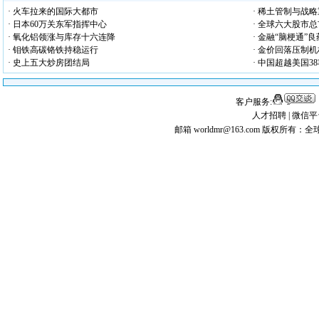
· 火车拉来的国际大都市
· 稀土管制与战
· 日本60万关东军指挥中心
· 全球六大股市
· 氧化铝领涨与库存十六连降
· 金融“脑梗通”
· 钼铁高碳铬铁持稳运行
· 金价回落压制
· 史上五大炒房团结局
· 中国超越美国3
客户服务:
人才招聘
|
微信平
邮箱 worldmr@163.com
版权所有：全球矿