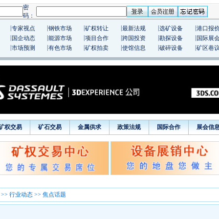
|
|
|
|
|
|
专家视点
钢铁市场
矿权转让
最新法规
选矿设备
港口报
|
|
|
|
|
|
国企动态
能源市场
项目合作
跨国投资
勘探设备
国际展
|
|
|
|
|
|
市场预测
有色市场
矿权拍卖
使馆信息
破碎设备
矿区巷
矿权交易
矿石交易
金属供求
政策法规
国际合作
展会信
>>
行业动态
>> 焦点话题