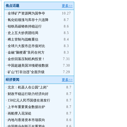
焦点话题
更多>>
·
全球矿产资源网为国争夺
10.27
·
氧化铝领涨与库存十六连降
8.7
·
钼铁高碳铬铁持稳运行
8.6
·
史上五大炒房团结局
8.5
·
稀土管制与战略重估
8.4
·
全球六大股市总市值对比
8.3
·
金融“脑梗通”良药在何方
8.3
·
金价回落压制机构投资！
7.31
·
中国超越美国38项硬核数据
7.30
·
矿山“打非治违”全面升级
7.29
经济要闻
更多>>
·
北京：机器人在公园“上岗”
8.7
·
财政平稳运行助力经济向好
8.7
·
150亿元人民币国债在港发行
8.7
·
上半年重要黄金数据出炉
8.7
·
画船撑入花深处
8.7
·
内地与香港资本市场双向
8.6
·
中国商业创新正在重塑全
8.6