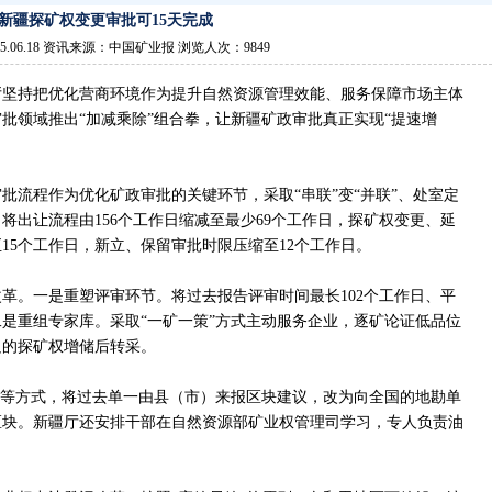
新疆探矿权变更审批可15天完成
5.06.18 资讯来源：中国矿业报 浏览人次：9849
厅坚持把优化营商环境作为提升自然资源管理效能、服务保障市场主体
批领域推出“加减乘除”组合拳，让新疆矿政审批真正实现“提速增
批流程作为优化矿政审批的关键环节，采取“串联”变“并联”、处室定
将出让流程由156个工作日缩减至最少69个工作日，探矿权变更、延
15个工作日，新立、保留审批时限压缩至12个工作日。
革。一是重塑评审环节。将过去报告评审时间最长102个工作日、平
。二是重组专家库。采取“一矿一策”方式主动服务企业，逐矿论证低品位
足的探矿权增储后转采。
”等方式，将过去单一由县（市）来报区块建议，改为向全国的地勘单
区块。新疆厅还安排干部在自然资源部矿业权管理司学习，专人负责油