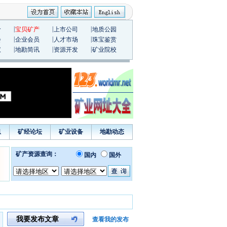
|
|
|
价
宝贝矿产
上市公司
地质公园
|
|
|
会
企业会员
人才市场
珠宝鉴赏
|
|
|
议
地勘简讯
资源开发
矿业院校
息
矿经论坛
矿业设备
地勘动态
我要发布文章
查看我的发布