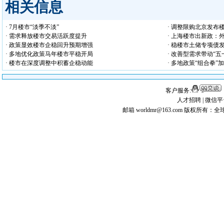
相关信息
· 7月楼市“淡季不淡”
· 调整限购北京发布
· 需求释放楼市交易活跃度提升
· 上海楼市出新政：
· 政策显效楼市企稳回升预期增强
· 稳楼市土储专项债
· 多地优化政策马年楼市平稳开局
· 改善型需求带动“
· 楼市在深度调整中积蓄企稳动能
· 多地政策“组合拳”
客户服务:
人才招聘
|
微信平
邮箱 worldmr@163.com
版权所有：全球矿