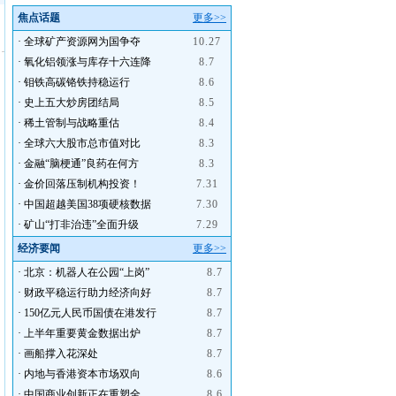
焦点话题
更多>>
·
全球矿产资源网为国争夺
10.27
·
氧化铝领涨与库存十六连降
8.7
·
钼铁高碳铬铁持稳运行
8.6
·
史上五大炒房团结局
8.5
·
稀土管制与战略重估
8.4
·
全球六大股市总市值对比
8.3
·
金融“脑梗通”良药在何方
8.3
·
金价回落压制机构投资！
7.31
·
中国超越美国38项硬核数据
7.30
·
矿山“打非治违”全面升级
7.29
经济要闻
更多>>
·
北京：机器人在公园“上岗”
8.7
·
财政平稳运行助力经济向好
8.7
·
150亿元人民币国债在港发行
8.7
·
上半年重要黄金数据出炉
8.7
·
画船撑入花深处
8.7
·
内地与香港资本市场双向
8.6
·
中国商业创新正在重塑全
8.6