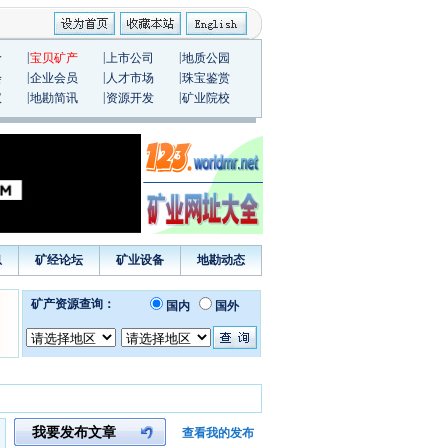
|
|
|
价
宝贝矿产
上市公司
地质公园
|
|
|
会
企业会员
人才市场
珠宝鉴赏
|
|
|
议
地勘简讯
资源开发
矿业院校
息
矿经论坛
矿业设备
地勘动态
我要发布文章
查看我的发布