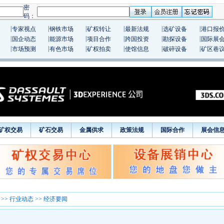
|
|
|
|
|
|
专家视点
钢铁市场
矿权转让
最新法规
选矿设备
港口报
|
|
|
|
|
|
国企动态
能源市场
项目合作
跨国投资
勘探设备
国际展
|
|
|
|
|
|
市场预测
有色市场
矿权拍卖
使馆信息
破碎设备
矿区巷
矿权交易
矿石交易
金属供求
政策法规
国际合作
展会信
>>
行业动态
>> 经济要闻