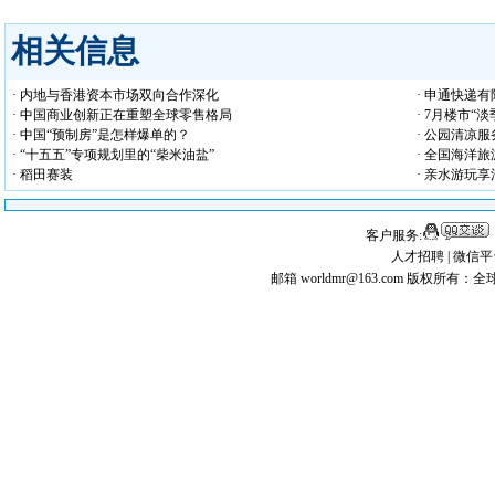
相关信息
· 内地与香港资本市场双向合作深化
· 申通快递
· 中国商业创新正在重塑全球零售格局
· 7月楼市“
· 中国“预制房”是怎样爆单的？
· 公园清凉
· “十五五”专项规划里的“柴米油盐”
· 全国海洋
· 稻田赛装
· 亲水游玩享
客户服务:
人才招聘
|
微信平
邮箱 worldmr@163.com
版权所有：全球矿