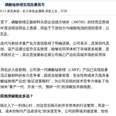
磷酸锰铁锂实现批量装车
.05.11 资讯来源：长江有色金属网 浏览人次：3158
景下，磷酸铁锂正极材料头部企业德方纳米（300769）的经营态势保
025年度业绩说明会上透露，得益于下游动力与储能电池的强劲需求，公
单充足。
品迭代与新技术量产化方面也取得了明确进展。公司表示，其第四代高
增加。该产品通过提升压实密度，能够在同等体积下存储更多能量，是
技术路径之一，其出货放量标志着公司核心产品在高端市场的应用深
局也步入收获期。公司第一代磷酸锰铁锂（LMFP）产品已实现批量
主流正极材料的有力竞争者，因其在能量密度、安全性和成本方面具备
酸锰铁锂产品也“验证进展顺利”，为公司后续的技术竞争力储备了动
纳米“量产一代、开发一代、预研一代”的清晰技术路线图。
的双线突破能走多远？
市场注入了一剂强心针，但这背后揭示的并非简单的行业繁荣，而是一
路线、成本控制与产品差异化”的深度竞争。公司的两项关键进展，恰恰