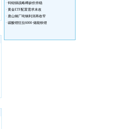
·
钨钼锑战略稀缺价持稳
·
黄金ETF配置需求未改
·
唐山钢厂吨钢利润再收窄
·
碳酸锂狂拉6000·储能铁锂