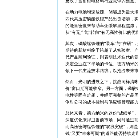
反映了当前锂电材料行业竞争的焦点
在动力电池增速放缓、储能成为最大
四代高压密磷酸铁锂产品出货增加，实
的能量密度来帮助车企缓解里程焦虑
从“有无产能”转向“有无高性价比的优
其次，磷酸锰铁锂的“装车”与“在研”
期待的新材料终于跨越了从实验室、产
代产品顺利验证，则表明技术迭代的
决定企业在下半场的卡位。德方纳米
领下一代主流技术路线，以抢占未来
然而，光明的进展之下，挑战同样清晰
价”窗口期可能收窄。另一方面，磷酸
电性等固有难题，并经历完整的产品
争对公司的成本控制与供应链管理能
总体来看，德方纳米的这份“成绩单”
深度优化来捍卫当前市场，同时通过前
而高压密与锰铁锂的“双线突破”，则
钱”又要“未来可期”的道路能否持续