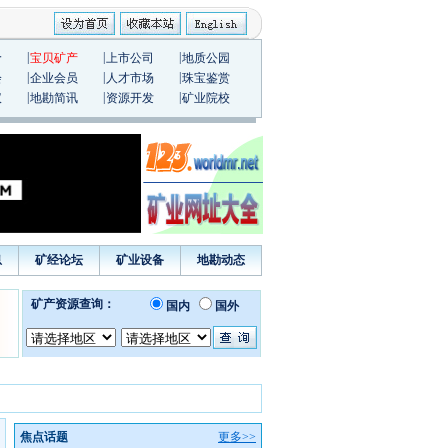
|
|
|
价
宝贝矿产
上市公司
地质公园
|
|
|
会
企业会员
人才市场
珠宝鉴赏
|
|
|
议
地勘简讯
资源开发
矿业院校
息
矿经论坛
矿业设备
地勘动态
焦点话题
更多>>