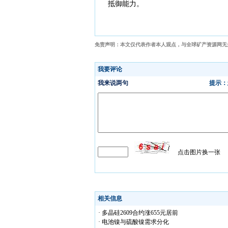
抵御能力。
免责声明：本文仅代表作者本人观点，与全球矿产资源网无
相关信息
· 多晶硅2609合约涨655元居前
· 电池镍与硫酸镍需求分化