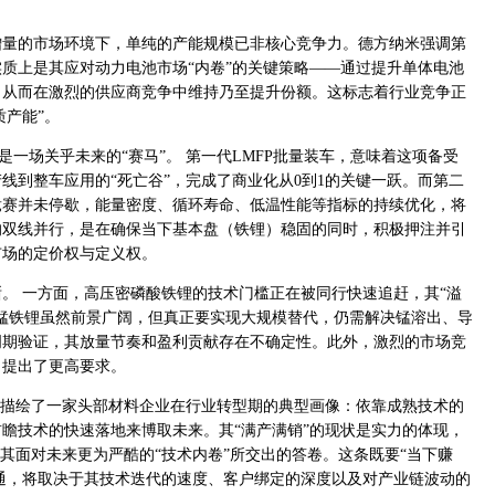
。
增量的市场环境下，单纯的产能规模已非核心竞争力。德方纳米强调第
质上是其应对动力电池市场“内卷”的关键策略——通过提升单体电池
，从而在激烈的供应商竞争中维持乃至提升份额。这标志着行业竞争正
质产能”。
，是一场关乎未来的“赛马”。 第一代LMFP批量装车，意味着这项备受
线到整车应用的“死亡谷”，完成了商业化从0到1的关键一跃。而第二
竞赛并未停歇，能量密度、循环寿命、低温性能等指标的持续优化，将
的双线并行，是在确保当下基本盘（铁锂）稳固的同时，积极押注并引
市场的定价权与定义权。
。 一方面，高压密磷酸铁锂的技术门槛正在被同行快速追赶，其“溢
锰铁锂虽然前景广阔，但真正要实现大规模替代，仍需解决锰溶出、导
周期验证，其放量节奏和盈利贡献存在不确定性。此外，激烈的市场竞
力提出了更高要求。
，描绘了一家头部材料企业在行业转型期的典型画像：依靠成熟技术的
瞻技术的快速落地来博取未来。其“满产满销”的现状是实力的体现，
是其面对未来更为严酷的“技术内卷”所交出的答卷。这条既要“当下赚
走通，将取决于其技术迭代的速度、客户绑定的深度以及对产业链波动的