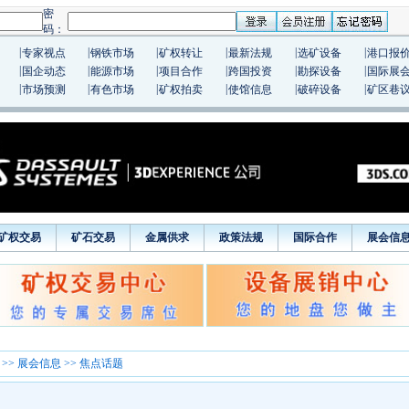
|
|
|
|
|
|
专家视点
钢铁市场
矿权转让
最新法规
选矿设备
港口报
|
|
|
|
|
|
国企动态
能源市场
项目合作
跨国投资
勘探设备
国际展
|
|
|
|
|
|
市场预测
有色市场
矿权拍卖
使馆信息
破碎设备
矿区巷
矿权交易
矿石交易
金属供求
政策法规
国际合作
展会信
>>
展会信息
>> 焦点话题