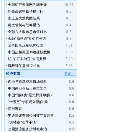
·
全球矿产资源网为国争夺
10.27
·
钼铁高碳铬铁持稳运行
8.6
·
史上五大炒房团结局
8.5
·
稀土管制与战略重估
8.4
·
全球六大股市总市值对比
8.3
·
金融“脑梗通”良药在何方
8.3
·
金价回落压制机构投资！
7.31
·
中国超越美国38项硬核数据
7.30
·
矿山“打非治违”全面升级
7.29
·
碳酸锂午盘涨1240元
7.28
经济要闻
更多>>
·
内地与香港资本市场双向
8.6
·
中国商业创新正在重塑全
8.6
·
中国“预制房”是怎样爆单的？
8.6
·
“十五五”专项规划里的“柴
8.6
·
稻田赛装
8.6
·
申通快递有限公司被立案调查
8.5
·
7月楼市“淡季不淡”
8.5
·
公园清凉服务折射城市治
8.5