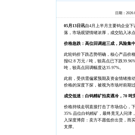
日期：2026
05月13日讯
自4月上半月主要钨企业下
落，市场观望情绪浓厚，成交陷入冰
价格急跌：高位回调超三成，风险集
此轮钨价下跌态势明确，核心产品价格自 3
报62.8 万元 / 吨，较高点已下跌39
吨，较高点回调幅度达35.97%。
此前，受供需偏紧预期及资金情绪推动，
价格的深度下探，被视为市场对前期
成交低迷：白钨精矿拍卖遇冷，70 吨
价格持续走弱直接打击了市场信心，下游采
35% 品位白钨精矿，最终竟无人问
入深度博弈：卖方不愿低价出货，而
支撑。