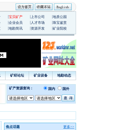
|
|
|
价
宝贝矿产
上市公司
地质公园
|
|
|
会
企业会员
人才市场
珠宝鉴赏
|
|
|
议
地勘简讯
资源开发
矿业院校
息
矿经论坛
矿业设备
地勘动态
焦点话题
更多>>