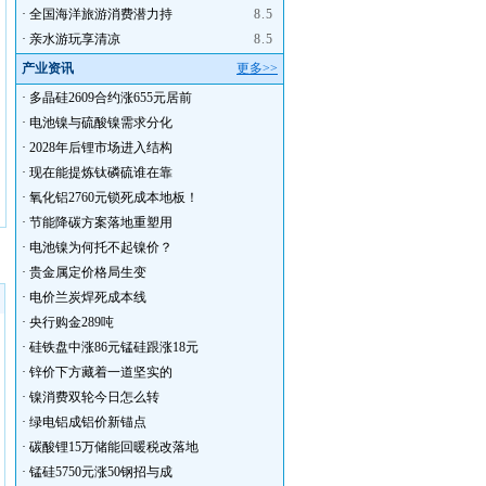
·
全国海洋旅游消费潜力持
8.5
·
亲水游玩享清凉
8.5
产业资讯
更多>>
·
多晶硅2609合约涨655元居前
·
电池镍与硫酸镍需求分化
·
2028年后锂市场进入结构
·
现在能提炼钛磷硫谁在靠
·
氧化铝2760元锁死成本地板！
·
节能降碳方案落地重塑用
·
电池镍为何托不起镍价？
·
贵金属定价格局生变
·
电价兰炭焊死成本线
·
央行购金289吨
·
硅铁盘中涨86元锰硅跟涨18元
·
锌价下方藏着一道坚实的
·
镍消费双轮今日怎么转
·
绿电铝成铝价新锚点
·
碳酸锂15万储能回暖税改落地
·
锰硅5750元涨50钢招与成