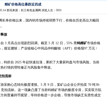
精矿价格高位暴跌近四成
.05.14 资讯来源：长江有色金属网 浏览人次：5931
调长单价格以来，国内钨市场持续弱势下行，价格自历史高位大幅回
点。
中释放
 月高点出现剧烈回调。截至 5 月 12 日，55% 黑
钨精矿
市场价格
.96%，接近腰斩；产业链核心中间品仲钨酸铵（APT）价格报97 万元 /
钨价自 2025 年起快速拉涨，累积了大量获利盘与市场风险。当前
过热行情的理性修正与风险集中释放。
竞拍流标
购心态转向极度谨慎。5 月 9 日，某矿山企业公开拍卖 70 吨30-
津，竞拍流标。这一现象凸显了当前钨精矿市场的极度冷清，买卖双方陷
买方则普遍持币观望，等待价格进一步企稳，导致市场缺乏实质性成交