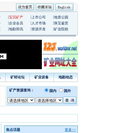
|
|
|
价
宝贝矿产
上市公司
地质公园
|
|
|
会
企业会员
人才市场
珠宝鉴赏
|
|
|
议
地勘简讯
资源开发
矿业院校
息
矿经论坛
矿业设备
地勘动态
焦点话题
更多>>