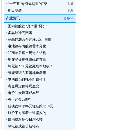
·
“十五五”专项规划里的“柴
8.6
·
稻田赛装
8.6
产业资讯
更多>>
·
国内钴酸锂7月产量环比下
·
多晶硅冲高回落
·
多晶硅2609合约涨655元居前
·
电池镍与硫酸镍需求分化
·
2028年后锂市场进入结构
·
现在能提炼钛磷硫谁在靠
·
氧化铝2760元锁死成本地板！
·
节能降碳方案落地重塑用
·
电池镍为何托不起镍价？
·
贵金属定价格局生变
·
电价兰炭焊死成本线
·
央行购金289吨
·
硅铁盘中涨86元锰硅跟涨18元
·
锌价下方藏着一道坚实的
·
镍消费双轮今日怎么转
·
绿电铝成铝价新锚点