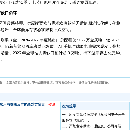
但短期处于传统淡季，电芯厂原料库存充足，采购意愿低迷。
需缺口仍存
 / 吨区间震荡整理。供应端宽松与需求端疲软的矛盾短期难以化解，价格
批趋严、全球低库存状态将限制下跌空间。
）2026-2027 年度钴出口总配额仅 9.66 万金属吨，较 2024
确。随着新能源汽车高端化发展、AI 手机与储能电池需求爆发，叠加
量，2026 年全球钴供需缺口预计超 9 万吨。待下游库存去化完毕、
道。
关。 文章内容仅供参考，不构成投资建议。请读者仅作参考，并请自行承担全部责任。