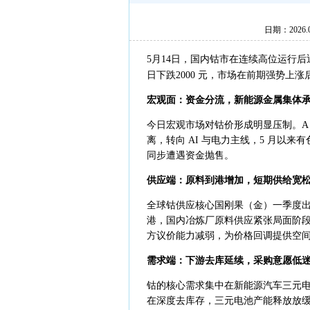
日期：2026
5月14日，国内钴市在连续高位运行后迎来
日下跌2000 元，市场在前期强势
宏观面：资金分流，新能源金属集体
今日宏观市场对钴价形成明显压制。A 
离，转向 AI 与电力主线，5 月以来
同步遭遇资金抛售。
供应端：原料到港增加，短期供给宽
全球钴供应核心国刚果（金）一季度出
港，国内冶炼厂原料供应紧张局面阶
方议价能力减弱，为价格回调提供空
需求端：下游去库延续，采购意愿低
钴的核心需求集中在新能源汽车三元
在深度去库存，三元电池产能释放放