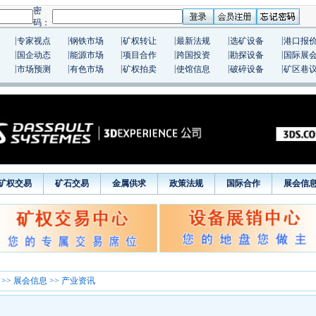
|
|
|
|
|
|
专家视点
钢铁市场
矿权转让
最新法规
选矿设备
港口报
|
|
|
|
|
|
国企动态
能源市场
项目合作
跨国投资
勘探设备
国际展
|
|
|
|
|
|
市场预测
有色市场
矿权拍卖
使馆信息
破碎设备
矿区巷
矿权交易
矿石交易
金属供求
政策法规
国际合作
展会信
>>
展会信息
>> 产业资讯